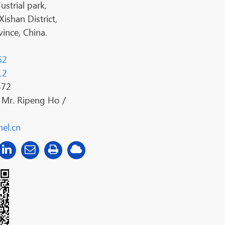
ustrial park,
shan District,
ince, China.
62
12
572
:
Mr. Ripeng Ho /
el.cn