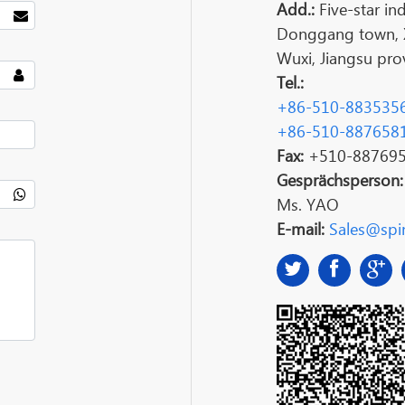
Add.:
Five-star ind
Donggang town, Xi
Wuxi, Jiangsu prov
Tel.:
+86-510-883535
+86-510-887658
Fax:
+510-88769
Gesprächsperson
Ms. YAO
E-mail:
Sales@spin