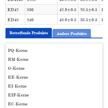
ED42
836
42.9±0.5
28.5±0.5
15.
ED48
840
48.0±0.5
33.5±0.5
14.
Betreffende Produkte
Andere Produkte
PQ-Kerne
RM-Kerne
G-Kerne
EE-Kerne
EI-Kerne
EIF-Kerne
EC-Kerne