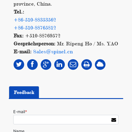
province, China.
Tel.:
+86-510-88353562
+86-510-88765812
Fax:
+510-88769572
Gesprächsperson:
Mr. Ripeng Ho / Ms. YAO
E-mail:
Sales@spinel.cn
Feedback