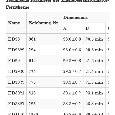
Technische Parameter der Antriebstransformator-
Ferritkerne
Dimensions
Name
Zeichnung-Nr.
A
B
C
ED28
961
28.0±0.3
20.5 min
8.5
ED2822
724
28.0±0.5
20.6 min
8.5
ED29
942
29.3±0.3
21.6 min
8.4
ED2920
775
29.3±0.7
21.5 min
8.5
ED2929
775
29.3±0.7
21.5 min
8.5
ED3021
813
30.5±0.7
23.1 min
8.4
ED3321
725
33.3±0.7
25.3 min
8.4
ED4140
1280
40.8±0.5
30.8±0.5
11.