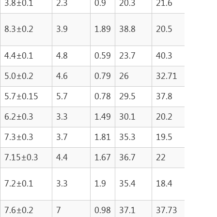
3.8±0.1
2.3
0.9
20.3
21.6
437
8.3±0.2
3.9
1.89
38.8
20.5
796.
4.4±0.1
4.8
0.59
23.7
40.3
955
5.0±0.2
4.6
0.79
26
32.71
850
5.7±0.15
5.7
0.78
29.5
37.8
111
6.2±0.3
3.3
1.49
30.1
20.2
606
7.3±0.3
3.7
1.81
35.3
19.5
689
7.15±0.3
4.4
1.67
36.7
22
807
7.2±0.1
3.3
1.9
35.4
18.4
653
7.6±0.2
7
0.98
37.1
37.73
139