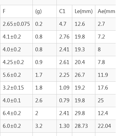
F
(g)
C1
Le(mm)
Ae(mm2)
Ve(
2.65±0.075
0.2
4.7
12.6
2.7
33
4.1±0.2
0.8
2.76
19.8
7.2
142
4.0±0.2
0.8
2.41
19.3
8
154
4.25±0.2
0.9
2.61
20.4
7.8
159
5.6±0.2
1.7
2.25
26.7
11.9
316
3.2±0.15
1.8
1.09
19.2
17.6
338
4.0±0.1
2.6
0.79
19.8
25
495
6.4±0.2
2
2.41
29.8
12.4
368
6.0±0.2
3.2
1.30
28.73
22.04
633.