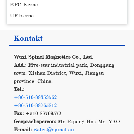
EPC-Kerne
UF-Kerne
Kontakt
Wuxi Spinel Magnetics Co., Ltd.
Add.:
Five-star industrial park, Donggang
town, Xishan District, Wuxi, Jiangsu
province, China.
Tel.:
+86-510-88353562
+86-510-88765812
Fax:
+510-88769572
Gesprächsperson:
Mr. Ripeng Ho / Ms. YAO
E-mail:
Sales@spinel.cn