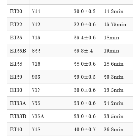
EI20
714
20.0±0.3
14.3min
EI22
712
22.0±0.6
15.75min
EI25
715
25.4±0.6
18min
EI25B
822
25.3±.4
19min
EI28
716
28.0±0.6
18.6min
EI29
935
29.0±0.5
20.3min
EI30
717
30.0±0.6
19.5min
EI33A
728
33.0±0.6
24.2min
EI33B
728A
33.0±0.6
23.5min
EI40
718
40.0±0.7
26.8min