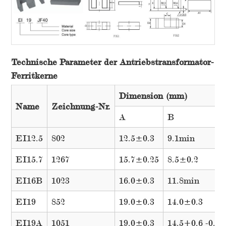
Technische Parameter der Antriebstransformator-
Ferritkerne
Dimension (mm)
Name
Zeichnung-Nr.
A
B
EI12.5
802
12.5±0.3
9.1min
EI15.7
1267
15.7±0.25
8.5±0.2
EI16B
1023
16.0±0.3
11.8min
EI19
852
19.0±0.3
14.0±0.3
EI19A
1051
19.0±0.3
14.5+0.6 -0.3