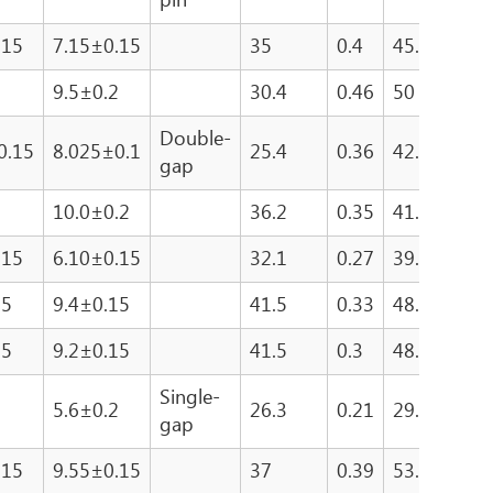
pin
.15
7.15±0.15
35
0.4
45.2
1
2
9.5±0.2
30.4
0.46
50
1
Double-
0.15
8.025±0.1
25.4
0.36
42.9
1
gap
2
10.0±0.2
36.2
0.35
41.7
1
.15
6.10±0.15
32.1
0.27
39.2
1
15
9.4±0.15
41.5
0.33
48.6
1
15
9.2±0.15
41.5
0.3
48.6
1
Single-
2
5.6±0.2
26.3
0.21
29.7
1
gap
.15
9.55±0.15
37
0.39
53.5
1