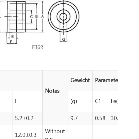
Gewicht
Parameter
Notes
A
F
(g)
C1
Le(mm)
)
2
5.2±0.2
9.7
0.58
30.42
5
Without
2
12.0±0.3