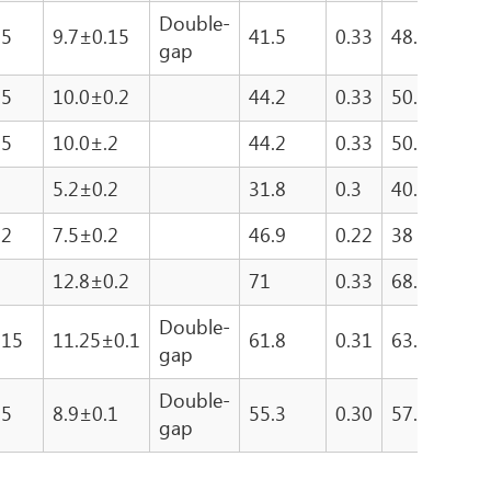
Double-
15
9.7±0.15
41.5
0.33
48.6
1
gap
15
10.0±0.2
44.2
0.33
50.4
1
15
10.0±.2
44.2
0.33
50.4
1
2
5.2±0.2
31.8
0.3
40.9
1
.2
7.5±0.2
46.9
0.22
38
1
2
12.8±0.2
71
0.33
68.5
2
Double-
.15
11.25±0.1
61.8
0.31
63.4
2
gap
Double-
15
8.9±0.1
55.3
0.30
57.48
1
gap