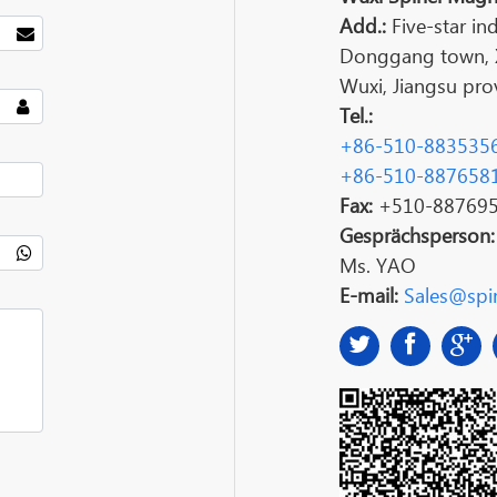
Add.:
Five-star ind
Donggang town, Xi
Wuxi, Jiangsu prov
Tel.:
+86-510-883535
+86-510-887658
Fax:
+510-88769
Gesprächsperson
Ms. YAO
E-mail:
Sales@spin