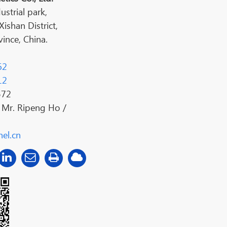
ustrial park,
shan District,
ince, China.
62
12
572
:
Mr. Ripeng Ho /
el.cn