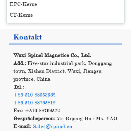
EPC-Kerne
UF-Kerne
Kontakt
Wuxi Spinel Magnetics Co., Ltd.
Add.:
Five-star industrial park, Donggang
town, Xishan District, Wuxi, Jiangsu
province, China.
Tel.:
+86-510-88353562
+86-510-88765812
Fax:
+510-88769572
Gesprächsperson:
Mr. Ripeng Ho / Ms. YAO
E-mail:
Sales@spinel.cn