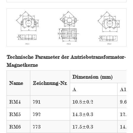
Technische Parameter der Antriebstransformator-
Magnetkerne
Dimension (mm)
Name
Zeichnung-Nr.
A
A1
RM4
791
10.8±0.2
9.6±0
RM5
792
14.3±0.3
12.0
RM6
773
17.5±0.3
14.4