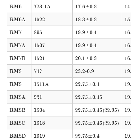
RM6
773-1A
17.6±0.3
14.4
RM6A
1522
18.3±0.3
15.3
RM7
895
19.9±0.4
16.8
RM7A
1507
19.9±0.4
16.8
RM7B
1521
20.1±0.3
16.8
RM8
747
23.2-0.9
19.3
RM8
1511A
22.75±0.4
19.3
RM8A
921
22.75±0.45
19.35
RM8B
1504
22.75±0.45(22.95)
19.35
RM8C
1518
22.75±0.45(22.95)
19.35
RM8D
1519
22.75±0.4
19.3