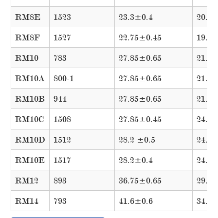
RM8E
1523
23.3±0.4
20.0
RM8F
1527
22.75±0.45
19.3
RM10
783
27.85±0.65
21.4
RM10A
800-1
27.85±0.65
21.4
RM10B
944
27.85±0.65
21.4
RM10C
1508
27.85±0.45
24.1
RM10D
1512
28.2 ±0.5
24.2
RM10E
1517
28.2±0.4
24.2
RM12
893
36.75±0.65
29.2
RM14
793
41.6±0.6
34.2