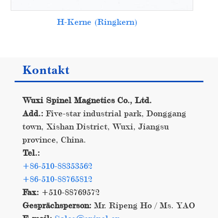
H-Kerne (Ringkern)
Kontakt
Wuxi Spinel Magnetics Co., Ltd.
Add.:
Five-star industrial park, Donggang
town, Xishan District, Wuxi, Jiangsu
province, China.
Tel.:
+86-510-88353562
+86-510-88765812
Fax:
+510-88769572
Gesprächsperson:
Mr. Ripeng Ho / Ms. YAO