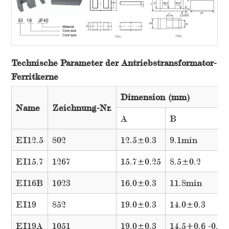
Technische Parameter der Antriebstransformator-
Ferritkerne
Dimension (mm)
Name
Zeichnung-Nr.
A
B
EI12.5
802
12.5±0.3
9.1min
EI15.7
1267
15.7±0.25
8.5±0.2
EI16B
1023
16.0±0.3
11.8min
EI19
852
19.0±0.3
14.0±0.3
EI19A
1051
19.0±0.3
14.5+0.6 -0.3