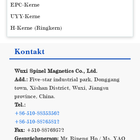
EPC-Kerne
UYY-Kerne
H-Kerne (Ringkern)
Kontakt
Wuxi Spinel Magnetics Co., Ltd.
Add.:
Five-star industrial park, Donggang
town, Xishan District, Wuxi, Jiangsu
province, China.
Tel.:
+86-510-88353562
+86-510-88765812
Fax:
+510-88769572
Gesprächsperson:
Mr. Ripeng Ho / Ms. YAO