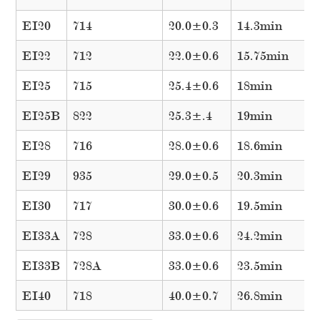
EI20
714
20.0±0.3
14.3min
EI22
712
22.0±0.6
15.75min
EI25
715
25.4±0.6
18min
EI25B
822
25.3±.4
19min
EI28
716
28.0±0.6
18.6min
EI29
935
29.0±0.5
20.3min
EI30
717
30.0±0.6
19.5min
EI33A
728
33.0±0.6
24.2min
EI33B
728A
33.0±0.6
23.5min
EI40
718
40.0±0.7
26.8min